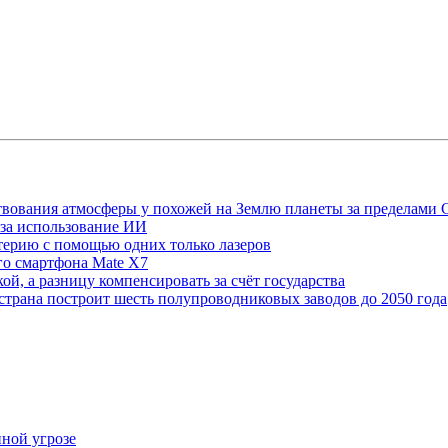
твования атмосферы у похожей на Землю планеты за пределами
 за использование ИИ
терию с помощью одних только лазеров
го смартфона Mate X7
ой, а разницу компенсировать за счёт государства
трана построит шесть полупроводниковых заводов до 2050 года
ной угрозе