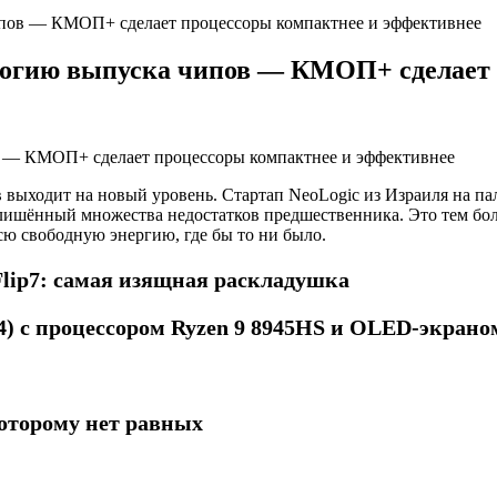
пов — КМОП+ сделает процессоры компактнее и эффективнее
огию выпуска чипов — КМОП+ сделает 
 выходит на новый уровень. Стартап NeoLogic из Израиля на п
ишённый множества недостатков предшественника. Это тем бол
сю свободную энергию, где бы то ни было.
Flip7: самая изящная раскладушка
T4) с процессором Ryzen 9 8945HS и OLED-экрано
которому нет равных