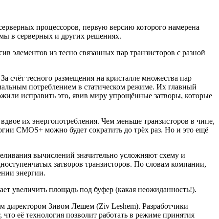
серверных процессоров, первую версию которого намерена
гмы в серверных и других решениях.
в элементов из тесно связанных пар транзисторов с разной
За счёт тесного размещения на кристалле множества пар
мальным потреблением в статическом режиме. Их главный
ожили исправить это, явив миру упрощённые затворы, которые
вдвое их энергопотребления. Чем меньше транзисторов в чипе,
огии CMOS+ можно будет сократить до трёх раз. Но и это ещё
леливания вычислений значительно усложняют схему и
одноступенчатых затворов транзисторов. По словам компании,
ении энергии.
т увеличить площадь под буфер (какая неожиданность!).
м директором Зивом Лешем (Ziv Leshem). Разработчики
 что её технология позволит работать в режиме принятия