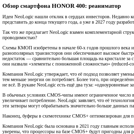
Обзор смартфона HONOR 400: реаниматор
Идеи NeoLogic нашли отклик в сердцах инвесторов. Недавно к
представить до конца текущего года, а уже в 2027 году разра
Так что же предлагает NeoLogic взамен комплементарной стру
проводимостью?
Схемы КМОП изобретены в начале 60-х годов прошлого века и с
разнополярных транзисторов они обеспечивают высокое быст
недостаток — сравнительно большая площадь на кристалле за 
они назвали «элементы с пониженной сложностью» (reduced-comp
Компания NeoLogic утверждает, что её подход позволяет умен
тем меньше энергии он потребляет. Более того, при определён
не всё. В рукаве NeoLogic есть ещё два туза: «одноуровневые з
В обычных условиях CMOS-чипы имеют ограниченное число вх
увеличивает потребление. NeoLogic заявляет, что её технолог
эти затворы могут обрабатывать значительно больше данных п
Наконец, буферы в схемотехнике CMOS+ оптимизирован для по
Компания NeoLogic была основана в 2021 году главным исполн
уверены, что процессоры на базе CMOS+ будут пригодны для ра