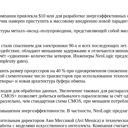
омпания привлекла $10 млн для разработки энергоэффективных 
ботчик намерен приступить к массовому внедрению новой паради
ктуры металл–оксид–полупроводник, представляющей собой масси
тали спасением для электроники 90-х и всех последующих лет. 
родействие, обладают меньшими задержками и отличаются мини
счёт «удвоения» количества затворов. Инженеры NeoLogic предл
lexity gates).
ьшить размер процессоров на 40 % при одновременном снижении 
ной схемотехнике число транзисторов при использовании технол
атворы» и новая архитектура буфера обмена.
одов для обработки данных. Увеличение таковых для распарал
ия CMOS+ позволяет добиться небывалого параллелизма за счёт 
араллельно, чем стандартная схема CMOS, при меньшем потребл
вышения энергоэффективности. В частности, NeoLogic предлагае
ительным директором Ави Мессикой (Avi Messica) и технически
боты с моделями искусственного интеллекта. Компания считает,