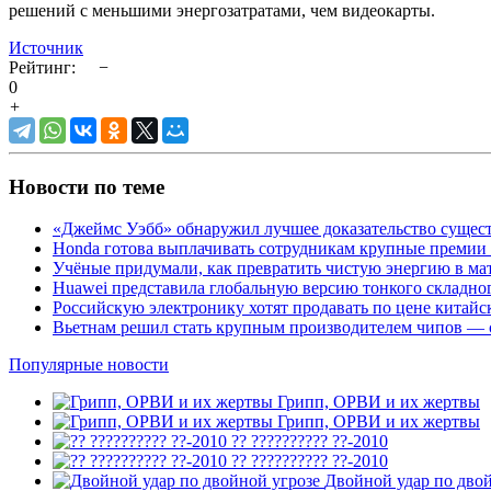
решений с меньшими энергозатратами, чем видеокарты.
Источник
Рейтинг:
−
0
+
Новости по теме
«Джеймс Уэбб» обнаружил лучшее доказательство сущес
Honda готова выплачивать сотрудникам крупные премии
Учёные придумали, как превратить чистую энергию в ма
Huawei представила глобальную версию тонкого складно
Российскую электронику хотят продавать по цене китайск
Вьетнам решил стать крупным производителем чипов — с
Популярные новости
Грипп, ОРВИ и их жертвы
Грипп, ОРВИ и их жертвы
?? ?????????? ??-2010
?? ?????????? ??-2010
Двойной удар по двой