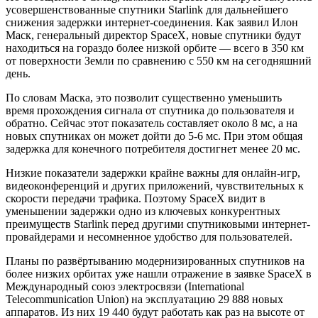
усовершенствованные спутники Starlink для дальнейшего
снижения задержки интернет-соединения. Как заявил Илон
Маск, генеральный директор SpaceX, новые спутники будут
находиться на гораздо более низкой орбите — всего в 350 км
от поверхности Земли по сравнению с 550 км на сегодняшний
день.
По словам Маска, это позволит существенно уменьшить
время прохождения сигнала от спутника до пользователя и
обратно. Сейчас этот показатель составляет около 8 мс, а на
новых спутниках он может дойти до 5-6 мс. При этом общая
задержка для конечного потребителя достигнет менее 20 мс.
Низкие показатели задержки крайне важны для онлайн-игр,
видеоконференций и других приложений, чувствительных к
скорости передачи трафика. Поэтому SpaceX видит в
уменьшении задержки одно из ключевых конкурентных
преимуществ Starlink перед другими спутниковыми интернет-
провайдерами и несомненное удобство для пользователей.
Планы по развёртыванию модернизированных спутников на
более низких орбитах уже нашли отражение в заявке SpaceX в
Международный союз электросвязи (International
Telecommunication Union) на эксплуатацию 29 888 новых
аппаратов. Из них 19 440 будут работать как раз на высоте от