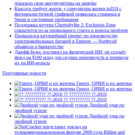
показало свои аккумуляторы на зарядке
Красота требует жертв: у симулятора жизни inZOI с
фотореалистичной графикой появилась страница в
Steam и системные требования
Поддержка шутера Chernobylite 2: Exclusion Zone
сократится из-за провального старта и вороха проблем
Провалился крупнейший проект по производству
электромобильных батарей в Европе — Northvolt
объявила о банкротстве
Джефф Безос поставил на физический ИИ: он создаёт
фонд на $100 млрд для скупки производств и перевода
их на ИИ-рельсы
Популярные новости
Грипп, ОРВИ и их жертвы
Грипп, ОРВИ и их жертвы
?? ?????????? ??-2010
?? ?????????? ??-2010
Двойной удар по
двойной угрозе
Двойной удар по
двойной угрозе