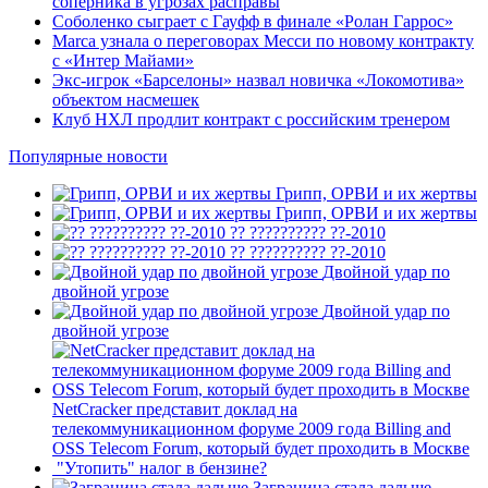
соперника в угрозах расправы
Соболенко сыграет с Гауфф в финале «Ролан Гаррос»
Marca узнала о переговорах Месси по новому контракту
с «Интер Майами»
Экс‑игрок «Барселоны» назвал новичка «Локомотива»
объектом насмешек
Клуб НХЛ продлит контракт с российским тренером
Популярные новости
Грипп, ОРВИ и их жертвы
Грипп, ОРВИ и их жертвы
?? ?????????? ??-2010
?? ?????????? ??-2010
Двойной удар по
двойной угрозе
Двойной удар по
двойной угрозе
NetCracker представит доклад на
телекоммуникационном форуме 2009 года Billing and
OSS Telecom Forum, который будет проходить в Москве
"Утопить" налог в бензине?
Заграница стала дальше