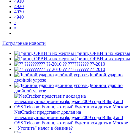
4910
4920
4930
4940
›
»
Популярные новости
Грипп, ОРВИ и их жертвы
Грипп, ОРВИ и их жертвы
?? ?????????? ??-2010
?? ?????????? ??-2010
Двойной удар по
двойной угрозе
Двойной удар по
двойной угрозе
NetCracker представит доклад на
телекоммуникационном форуме 2009 года Billing and
OSS Telecom Forum, который будет проходить в Москве
"Утопить" налог в бензине?