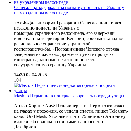
Сенегальца задержали за попытку попасть на Украину
на украденном велосипеде
«АиФ-Дальинформ» Гражданин Сенегала попытался
незаконно попасть на Украину с
помощью украденного велосипеда, его задержали
и вернули на территорию Венгрии, сообщает западное
региональное управление украинской
госпогранслужбы. «Пограничники Чопского отряда
задержали на железнодорожном пункте пропуска
иностранца, который незаконно пересек
государственную границу Украины.
14:30
02.04.2025
104
Mash: в Перми пенсионерка загорелась посреди улицы
Антон Харин / АиФ Пенсионерка из Перми загорелась
на глазах у прохожих, ее успели спасти, пишет Telegram-
канал Ural Mash. Уточняется, что 75-летнюю Антонину
видели с бензином и спичками на проспекте
Декабристов.