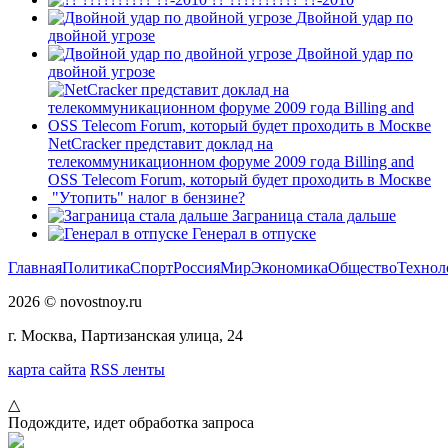
Двойной удар по
двойной угрозе
Двойной удар по
двойной угрозе
NetCracker представит доклад на
телекоммуникационном форуме 2009 года Billing and
OSS Telecom Forum, который будет проходить в Москве
"Утопить" налог в бензине?
Заграница стала дальше
Генерал в отпуске
Главная
Политика
Спорт
Россия
Мир
Экономика
Общество
Технол
2026 © novostnoy.ru
г. Москва, Партизанская улица, 24
карта сайта
RSS ленты
△
Подождите, идет обработка запроса