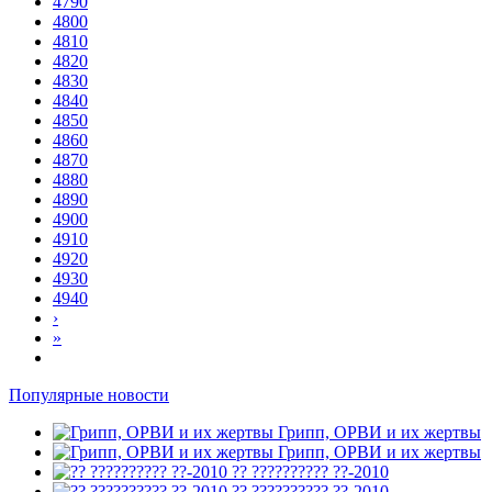
4790
4800
4810
4820
4830
4840
4850
4860
4870
4880
4890
4900
4910
4920
4930
4940
›
»
Популярные новости
Грипп, ОРВИ и их жертвы
Грипп, ОРВИ и их жертвы
?? ?????????? ??-2010
?? ?????????? ??-2010