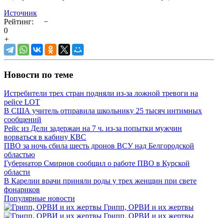
Источник
Рейтинг:
−
0
+
Новости по теме
Истребители трех стран подняли из-за ложной тревоги на
рейсе LOT
В США учитель отправила школьнику 25 тысяч интимных
сообщений
Рейс из Дели задержан на 7 ч. из-за попытки мужчин
ворваться в кабину КВС
ПВО за ночь сбила шесть дронов ВСУ над Белгородской
областью
Губернатор Смирнов сообщил о работе ПВО в Курской
области
В Карелии врачи приняли роды у трех женщин при свете
фонариков
Популярные новости
Грипп, ОРВИ и их жертвы
Грипп, ОРВИ и их жертвы