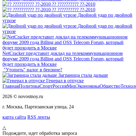
?? ?????????? ??-2010
?? ?????????? ??-2010
Двойной удар по двойной
угрозе
Двойной удар по двойной
угрозе
NetCracker представит доклад на телекоммуникационном
форуме 2009 года Billing and OSS Telecom Forum, который
будет проходить в Москве
"Утопить" налог в бензине?
Заграница стала дальше
Генерал в отпуске
Главная
Политика
Спорт
Россия
Мир
Экономика
Общество
Технол
2026 © novostnoy.ru
г. Москва, Партизанская улица, 24
карта сайта
RSS ленты
△
Подождите, идет обработка запроса