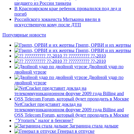
шедшего из России танкера
В Красноярском крае ребенок провалился под лед и
погиб
Российского хоккеиста Митькина ввели в
искусственную кому после ДТП
Популярные новости
Грипп, ОРВИ и их жертвы
Грипп, ОРВИ и их жертвы
?? ?????????? ??-2010
?? ?????????? ??-2010
Двойной удар по
двойной угрозе
Двойной удар по
двойной угрозе
NetCracker представит доклад на
телекоммуникационном форуме 2009 года Billing and
OSS Telecom Forum, который будет проходить в Москве
"Утопить" налог в бензине?
Заграница стала дальше
Генерал в отпуске