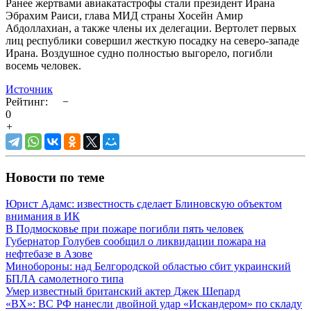
Ранее жертвами авиакатастрофы стали президент Ирана
Эбрахим Раиси, глава МИД страны Хосейн Амир
Абдоллахиан, а также члены их делегации. Вертолет первых
лиц республики совершил жесткую посадку на северо-западе
Ирана. Воздушное судно полностью выгорело, погибли
восемь человек.
Источник
Рейтинг:
−
0
+
Новости по теме
Юрист Адамс: известность сделает Блиновскую объектом
внимания в ИК
В Подмосковье при пожаре погибли пять человек
Губернатор Голубев сообщил о ликвидации пожара на
нефтебазе в Азове
Минобороны: над Белгородской областью сбит украинский
БПЛА самолетного типа
Умер известный британский актер Джек Шепард
«ВХ»: ВС РФ нанесли двойной удар «Искандером» по складу