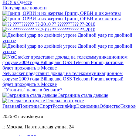
ВСУ в Одессе
Популярные новости
Грипп, ОРВИ и их жертвы
Грипп, ОРВИ и их жертвы
?? ?????????? ??-2010
?? ?????????? ??-2010
Двойной удар по двойной
угрозе
Двойной удар по двойной
угрозе
NetCracker представит доклад на телекоммуникационном
форуме 2009 года Billing and OSS Telecom Forum, который
будет проходить в Москве
"Утопить" налог в бензине?
Заграница стала дальше
Генерал в отпуске
Главная
Политика
Спорт
Россия
Мир
Экономика
Общество
Технол
2026 © novostnoy.ru
г. Москва, Партизанская улица, 24