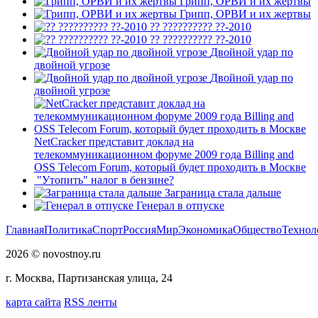
Грипп, ОРВИ и их жертвы
Грипп, ОРВИ и их жертвы
?? ?????????? ??-2010
?? ?????????? ??-2010
Двойной удар по
двойной угрозе
Двойной удар по
двойной угрозе
NetCracker представит доклад на
телекоммуникационном форуме 2009 года Billing and
OSS Telecom Forum, который будет проходить в Москве
"Утопить" налог в бензине?
Заграница стала дальше
Генерал в отпуске
Главная
Политика
Спорт
Россия
Мир
Экономика
Общество
Технол
2026 © novostnoy.ru
г. Москва, Партизанская улица, 24
карта сайта
RSS ленты