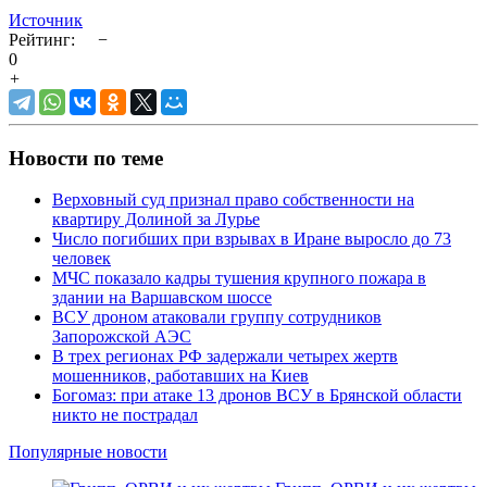
Источник
Рейтинг:
−
0
+
Новости по теме
Верховный суд признал право собственности на
квартиру Долиной за Лурье
Число погибших при взрывах в Иране выросло до 73
человек
МЧС показало кадры тушения крупного пожара в
здании на Варшавском шоссе
ВСУ дроном атаковали группу сотрудников
Запорожской АЭС
В трех регионах РФ задержали четырех жертв
мошенников, работавших на Киев
Богомаз: при атаке 13 дронов ВСУ в Брянской области
никто не пострадал
Популярные новости