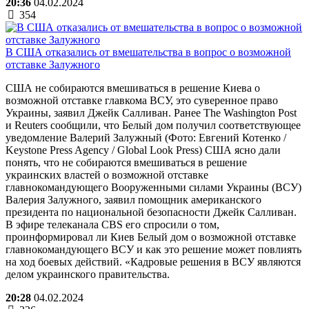
20:36
04.02.2024
354
В США отказались от вмешательства в вопрос о возможной
отставке Залужного
США не собираются вмешиваться в решение Киева о
возможной отставке главкома ВСУ, это суверенное право
Украины, заявил Джейк Салливан. Ранее The Washington Post
и Reuters сообщили, что Белый дом получил соответствующее
уведомление Валерий Залужный (Фото: Евгений Котенко /
Keystone Press Agency / Global Look Press) США ясно дали
понять, что не собираются вмешиваться в решение
украинских властей о возможной отставке
главнокомандующего Вооруженными силами Украины (ВСУ)
Валерия Залужного, заявил помощник американского
президента по национальной безопасности Джейк Салливан.
В эфире телеканала CBS его спросили о том,
проинформировал ли Киев Белый дом о возможной отставке
главнокомандующего ВСУ и как это решение может повлиять
на ход боевых действий. «Кадровые решения в ВСУ являются
делом украинского правительства.
20:28
04.02.2024