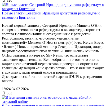
326
Новые власти Северной Ирландии допустили референдум о
выходе из Британии
Новый первый министр Северной Ирландии Мишель О'Нил,
говоря о возможности референдума о выходе территории из
состава Великобритании и объединения с Ирландской
Республикой, заявила, что сейчас «десятилетие
возможностей» Мишель О’Нил (в центре) (Фото: Kelvin Boyes
/ Reuters) Новый первый министр Северной Ирландии, лидер
национал-республиканской партии «Шинн Фейн» Мишель
О'Нил заявила в интервью Sky News, что оспаривает
заявление правительства Великобритании о том, что оно не
видит «реалистичной перспективы проведения опроса» по
границам Ирландии «еще десятилетия». Это заявление входит
в документ, излагающий основы возвращения
Демократической юнионистской партии (DUP) к разделению
власти.
19:24
04.02.2024
333
В Британии заявили о неготовности к масштабной и затяжной