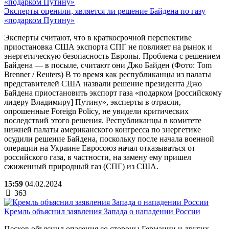
Эксперты оценили, является ли решение Байдена по газу
«подарком Путину»
Эксперты считают, что в краткосрочной перспективе
приостановка США экспорта СПГ не повлияет на рынок и
энергетическую безопасность Европы. Проблема с решением
Байдена — в посыле, считают они Джо Байден (Фото: Tom
Brenner / Reuters) В то время как республиканцы из палаты
представителей США назвали решение президента Джо
Байдена приостановить экспорт газа «подарком [российскому
лидеру Владимиру] Путину», эксперты в отрасли,
опрошенные Foreign Policy, не увидели критических
последствий этого решения. Республиканцы в комитете
нижней палаты американского конгресса по энергетике
осудили решение Байдена, поскольку после начала военной
операции на Украине Евросоюз начал отказываться от
российского газа, в частности, на замену ему пришел
сжиженный природный газ (СПГ) из США.
15:59
04.02.2024
363
Кремль объяснил заявления Запада о нападении России
Песков объяснил опасения со стороны Германии и других