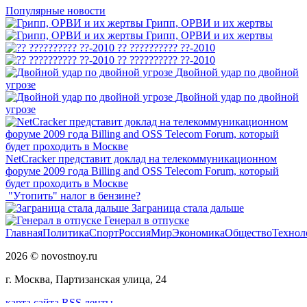
Популярные новости
Грипп, ОРВИ и их жертвы
Грипп, ОРВИ и их жертвы
?? ?????????? ??-2010
?? ?????????? ??-2010
Двойной удар по двойной
угрозе
Двойной удар по двойной
угрозе
NetCracker представит доклад на телекоммуникационном
форуме 2009 года Billing and OSS Telecom Forum, который
будет проходить в Москве
"Утопить" налог в бензине?
Заграница стала дальше
Генерал в отпуске
Главная
Политика
Спорт
Россия
Мир
Экономика
Общество
Технол
2026 © novostnoy.ru
г. Москва, Партизанская улица, 24
карта сайта
RSS ленты