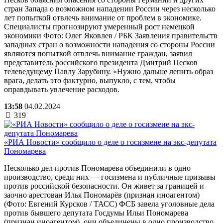
стран Запада о возможном нападении России через несколько
лет попыткой отвлечь внимание от проблем в экономике.
Специалисты прогнозируют умеренный рост немецкой
экономики Фото: Олег Яковлев / РБК Заявления правительств
западных стран о возможности нападения со стороны России
являются попыткой отвлечь внимание граждан, заявил
представитель российского президента Дмитрий Песков
телеведущему Павлу Зарубину. «Нужно дальше лепить образ
врага, делать это фактурно, выпукло, с тем, чтобы
оправдывать увлечение расходов.
13:58
04.02.2024
319
«РИА Новости» сообщило о деле о госизмене на экс-депутата
Пономарева
Несколько дел против Пономарева объединили в одно
производство, среди них — госизмена и публичные призывы
против российской безопасности. Он живет за границей и
заочно арестован Илья Пономарёв (признан иноагентом)
(Фото: Евгений Курсков / ТАСС) ФСБ завела уголовные дела
против бывшего депутата Госдумы Ильи Пономарева
(признан иноагентом), они объединены в одно производство,