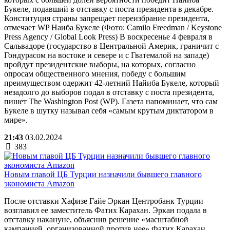
Букеле, подавший в отставку с поста президента в декабре.
Конституция страны запрещает переизбрание президента,
отмечает WP Наиба Букеле (Фото: Camilo Freedman / Keystone
Press Agency / Global Look Press) В воскресенье 4 февраля в
Сальвадоре (государство в Центральной Америк, граничит с
Гондурасом на востоке и севере и с Гватемалой на западе)
пройдут президентские выборы, на которых, согласно
опросам общественного мнения, победу с большим
преимуществом одержит 42-летний Найиба Букеле, который
незадолго до выборов подал в отставку с поста президента,
пишет The Washington Post (WP). Газета напоминает, что сам
Букеле в шутку называл себя «самым крутым диктатором в
мире».
21:43
03.02.2024
383
Новым главой ЦБ Турции назначили бывшего главного
экономиста Amazon
После отставки Хафизе Гайе Эркан Центробанк Турции
возглавил ее заместитель Фатих Карахан. Эркан подала в
отставку накануне, объяснив решение «масштабной
кампанией, организованной против нее» Фатих Карахан