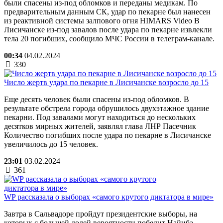
были спасены из-под обломков и переданы медикам. По
предварительным данным СК, удар по пекарне был нанесен
из реактивной системы залпового огня HIMARS Video В
Лисичанске из-под завалов после удара по пекарне извлекли
тела 20 погибших, сообщило МЧС России в телеграм-канале.
00:34
04.02.2024
330
Число жертв удара по пекарне в Лисичанске возросло до 15
Еще десять человек были спасены из-под обломков. В
результате обстрела города обрушилось двухэтажное здание
пекарни. Под завалами могут находиться до нескольких
десятков мирных жителей, заявлял глава ЛНР Пасечник
Количество погибших после удара по пекарне в Лисичанске
увеличилось до 15 человек.
23:01
03.02.2024
361
WP рассказала о выборах «самого крутого диктатора в мире»
Завтра в Сальвадоре пройдут президентские выборы, на
которых с большей долей вероятности победит Найиба