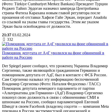
(Фото: Türkiye Cumhuriyet Merkez Bankası) Президент Турции
Реджеп Тайип Эрдоган назначил зампреда Центробанка
страны Фатиха Карахана новым главой регулятора после
прошения об отставки Хафизе Гайе Эркан, передает Anadolu
со ссылкой на указы главы государства. Этим же указом
Эркан была освобождена от должности.
21:37
03.02.2024
332
Помощник депутата от АдГ уволился на фоне обвинений в
работе на Россию
Der Spiegel ранее сообщил, что уроженец Украины Владимир
Сергиенко, также являющийся гражданином Германии и
помощником депутата от АдГ, был в контакте с ФСБ России.
Сам Сергиенко называл эту информацию беспочвенной
Владимир Сергиенко (Фото: Наталия Федосенко / ТАСС)
Помощник депутата немецкого парламента от партии
«Альтернатива для Германии» (АдГ) Владимир Сергиенко
покинул свою должность в связи с обвинениями СМИ в
шпионаже на Россию, сообщил парламентарий Евгений
Шмидт в своем Facebook (владелец соцсети — компания Metа
признана в России экстремистской организацией и