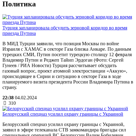
Политика
Турция запланировала обсудить зерновой коридор во время
приезда Путина
В МИД Турции заявили, что позиция Москвы по войне
Израиля с ХАМАС в секторе Газа близка Анкаре. По данным
турецких СМИ, Путин посетит турецкую столицу 12 февраля
Владимир Путин и Реджеп Тайип Эрдоган (Фото: Сергей
Гунеев / РИА Новости) Турция рассчитывает обсудить
газовый вопрос, проект атомной электростанции «Аккую»,
происходящее в Сирии и ситуацию в секторе Газа в ходе
планируемого визита президента России Владимира Путина в
страну.
22:38
04.02.2024
310
Белорусский спецназ усилил охрану границы с Украиной
Белорусский спецназ усилил охрану границы с Украиной,
заявил в эфире телеканала СТВ замкомандира бригады сил
специальных операций ВС Белоруссии Вадим Бобилевич.