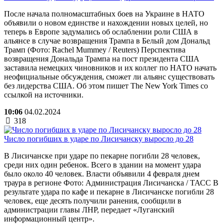
После начала полномасштабных боев на Украине в НАТО
объявили о новом единстве и нахождении новых целей, но
теперь в Европе задумались об ослаблении роли США в
альянсе в случае возвращения Трампа в Белый дом Дональд
Трамп (Фото: Rachel Mummey / Reuters) Перспектива
возвращения Дональда Трампа на пост президента США
заставила немецких чиновников и их коллег по НАТО начать
неофициальные обсуждения, сможет ли альянс существовать
без лидерства США. Об этом пишет The New York Times со
ссылкой на источники.
10:06
04.02.2024
318
Число погибших в ударе по Лисичанску выросло до 28
В Лисичанске при ударе по пекарне погибли 28 человек,
среди них один ребенок. Всего в здании на момент удара
было около 40 человек. Власти объявили 4 февраля днем
траура в регионе Фото: Администрация Лисичанска / ТАСС В
результате удара по кафе и пекарне в Лисичанске погибли 28
человек, еще десять получили ранения, сообщили в
администрации главы ЛНР, передает «Луганский
информационный центр».