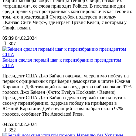
теории заговора вокруг певицы Тейлор Свифт, назвав их
«странными», ее слова приводит Politico. В последние дни
среди правых распространилась конспирологическая теория о
том, что предстоящий Суперкубок подстроен в пользу
«Канзас-Сити Чифс», где играет Трэвис Келси, с которым у
Свифт роман.
05:39
04.02.2024
307
Байден сделал первый шаг к переизбранию президентом
США
Президент США Джо Байден одержал уверенную победу на
первых официальных праймериз демократов в штате Южная
Каролина. Действующий глава государства набрал около 97%
голосов Джо Байден (Фото: Evelyn Hockstein / Reuters)
Президент США Джо Байден сделал первый шаг на пути к
своему переизбранию, одержав победу на праймериз в
Южной Каролине. Действующий глава набрал около 97%
голосов, сообщает The Associated Press.
04:52
04.02.2024
352