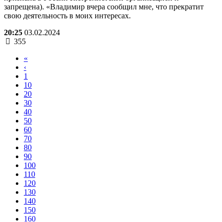
запрещена). «Владимир вчера сообщил мне, что прекратит
свою деятельность в моих интересах.
20:25
03.02.2024
355
«
‹
1
10
20
30
40
50
60
70
80
90
100
110
120
130
140
150
160