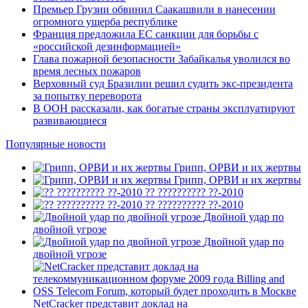
Премьер Грузии обвинил Саакашвили в нанесении
огромного ущерба республике
Франция предложила ЕС санкции для борьбы с
«российской дезинформацией»
Глава пожарной безопасности Забайкалья уволился во
время лесных пожаров
Верховный суд Бразилии решил судить экс-президента
за попытку переворота
В ООН рассказали, как богатые страны эксплуатируют
развивающиеся
Популярные новости
Грипп, ОРВИ и их жертвы
Грипп, ОРВИ и их жертвы
?? ?????????? ??-2010
?? ?????????? ??-2010
Двойной удар по
двойной угрозе
Двойной удар по
двойной угрозе
NetCracker представит доклад на