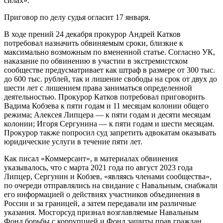
силах».
Приговор по делу судья огласит 17 января.
В ходе прений 24 декабря прокурор Андрей Катков
потребовал назначить обвиняемым сроки, близкие к
максимально возможным по вмененной статье. Согласно УК,
наказание по обвинению в участии в экстремистском
сообществе предусматривает как штраф в размере от 300 тыс.
до 600 тыс. рублей, так и лишение свободы на срок от двух до
шести лет с лишением права заниматься определенной
деятельностью. Прокурор Катков потребовал приговорить
Вадима Кобзева к пяти годам и 11 месяцам колонии общего
режима; Алексея Липцера — к пяти годам и десяти месяцам
колонии; Игоря Сергунина — к пяти годам и шести месяцам.
Прокурор также попросил суд запретить адвокатам оказывать
юридические услуги в течение пяти лет.
Как писал «Коммерсант», в материалах обвинения
указывалось, что с марта 2021 года по август 2023 года
Липцер, Сергунин и Кобзев, «являясь членами сообщества»,
по очереди отправлялись на свидание с Навальным, снабжали
его информацией о действиях участников объединения в
России и за границей, а затем передавали им различные
указания. Мосгорсуд признал возглавляемые Навальным
Фонд борьбы с коррупцией и Фонд защиты прав граждан