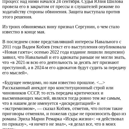
Процесс над ними начался 24 сентября. Судья Юлия Шилова
провела его в закрытом от прессы и слушателей режиме по
ходатайству стороны обвинения. Защита выступала против
этого решения.
Из троих обвиняемых вину признал Сергунин, о чем стало
известно в конце мая.
В последнем слове представлявший интересы Навального с
2011 года Вадим Кобзев (текст его выступления опубликовала
«Новая газета»; осенью 2022 года издание лишили лицензии)
заявил, что Навальный и его адвокаты раньше не могли знать,
что «в 2021-м всю его деятельность за десять лет признают
преступной, а в 2024-м его адвокатов будут судить за передачу
его мыслей».
«Будущее неведомо, но нам известно прошлое. <...>
Рассказанный анекдот про конституционный строй или
чиновников СССР, то есть передача критических и
высмеивающих мыслей, являлся тогда ровно тем же самым,
что в нашем деле именуется «дискредитацией» и
«экстремизмом», — сказал Кобзев, отметив, что потом такие
приговоры отменяли, и пожелав судье не произносить фраз из
романа Эриха Марии Ремарка «Искра жизни»: «я действовал
по приказу», «я ничего не знал», «я делал все, что в моих