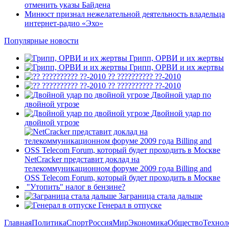
отменить указы Байдена
Минюст признал нежелательной деятельность владельца
интернет-радио «Эхо»
Популярные новости
Грипп, ОРВИ и их жертвы
Грипп, ОРВИ и их жертвы
?? ?????????? ??-2010
?? ?????????? ??-2010
Двойной удар по
двойной угрозе
Двойной удар по
двойной угрозе
NetCracker представит доклад на
телекоммуникационном форуме 2009 года Billing and
OSS Telecom Forum, который будет проходить в Москве
"Утопить" налог в бензине?
Заграница стала дальше
Генерал в отпуске
Главная
Политика
Спорт
Россия
Мир
Экономика
Общество
Технол