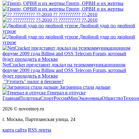
Грипп, ОРВИ и их жертвы
Грипп, ОРВИ и их жертвы
?? ?????????? ??-2010
?? ?????????? ??-2010
Двойной удар по двойной
угрозе
Двойной удар по двойной
угрозе
NetCracker представит доклад на телекоммуникационном
форуме 2009 года Billing and OSS Telecom Forum, который
будет проходить в Москве
"Утопить" налог в бензине?
Заграница стала дальше
Генерал в отпуске
Главная
Политика
Спорт
Россия
Мир
Экономика
Общество
Технол
2026 © novostnoy.ru
г. Москва, Партизанская улица, 24
карта сайта
RSS ленты