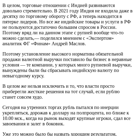
В целом, торговые отношении с Индией развиваются
довольно стремительно. В 2021 году Индия не входила даже в
десятку по торговому обороту с РФ, а теперь находится в
пятерке лидеров. Но все же индийские товары и услуги в РФ
не пользуются достаточно большим спросом в России.
Поэтому вряд ли на данном этапе с рупией вообще что-то
можно сделать,— поделился мнением с «Экспертом»
аналитик ФГ «Финам» Андрей Маслов.
Поэтому установление высокого норматива обязательной
продажи валютной выручки поставило бы бизнес в неравные
условия — те компании, у которых много рупиевой выручки,
вынуждены были бы сбрасывать индийскую валюту по
невыгодному курсу.
В целом же нельзя исключить и то, что власти просто
приберегли жесткие решения на тот случай, если рублю
станет совсем худо.
Сегодня на утренних торгах рубль пытался по инерции
укрепляться, дорожав к доллару на полпроцента, но ближе к
10.00 мск., когда на рынок выходят крупные игроки, сдал все
завоевания и залег в боковик.
Уже это можно было бы назвать хорошим результатом,