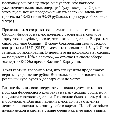
поскольку рынок еще вчера был уверен, что какие-то
ужесточения валютных операций будут введены. Однако
затем рубль все же продолжил «лезть вверх» и, вновь чуть
просев, на 13.45 стоил 93.39 руб/долл. (при курсе 95.33 около
9 утра).
Продолжаются сохраняться аномалии на срочном рынке.
Сегодня фьючерс на курс доллара с расчетами в сентябре
торгуется на рубль дешевле, чем «живой» доллар. Вчера этот
спрэд был еще больше. «В среду бэквордация сентябрьского
контракта на USD (SiU3) в моменте превышала 1,5 руб. И это
за месяц до экспирации. В пересчете на доходность в годовых
— получается 16% в валюте», — отмечает в своем обзоре
эксперт «БКС Экспресс» Василий Карпунин.
Такая картина говорит о том, что спекулянты продолжают
верить в укрепление рубля. Вот только сильно повлиять на
реальный курс рубля к доллару они не могут.
Раньше бы они свою «веру» отыгрывали путем не только
продажи фьючерсного контракта на пару доллар-рубль, но и
продажей спотового доллара. Его можно было занять у банков
и брокеров, чтобы при падении курса доллара откупить
дешевле и положить разницу себе в карман. Но сейчас объем
американской валюты в стране очень мал, и ее дают взаймы