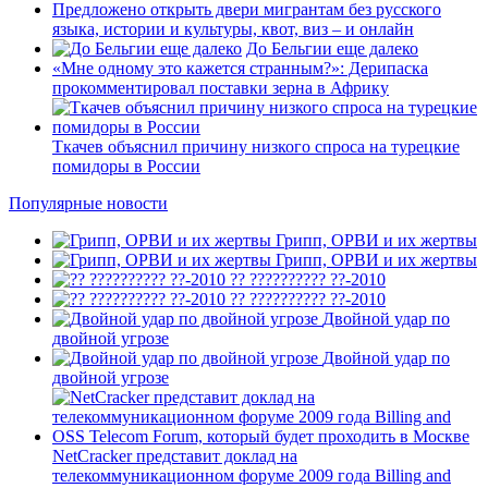
Предложено открыть двери мигрантам без русского
языка, истории и культуры, квот, виз – и онлайн
До Бельгии еще далеко
«Мне одному это кажется странным?»: Дерипаска
прокомментировал поставки зерна в Африку
Ткачев объяснил причину низкого спроса на турецкие
помидоры в России
Популярные новости
Грипп, ОРВИ и их жертвы
Грипп, ОРВИ и их жертвы
?? ?????????? ??-2010
?? ?????????? ??-2010
Двойной удар по
двойной угрозе
Двойной удар по
двойной угрозе
NetCracker представит доклад на
телекоммуникационном форуме 2009 года Billing and